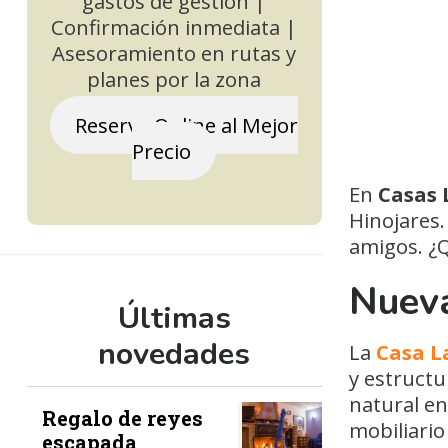
gastos de gestión |
Confirmación inmediata |
Asesoramiento en rutas y
planes por la zona
Reserva Online al Mejor
Precio
En
Casas 
Hinojares
amigos. ¿
Nueva
Últimas
novedades
La
Casa L
y estructu
natural en
Regalo de reyes
mobiliario
escapada