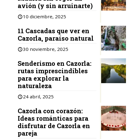
avión (y sin arruinarte)
10 diciembre, 2025
11 Cascadas que ver en
Cazorla, paraíso natural
30 noviembre, 2025
Senderismo en Cazorla:
rutas imprescindibles
para explorar la
naturaleza
24 abril, 2025
Cazorla con corazón:
Ideas románticas para
disfrutar de Cazorla en
pareja