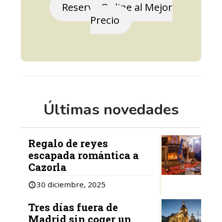
Reserva Online al Mejor
Precio
Últimas novedades
Regalo de reyes
escapada romántica a
Cazorla
30 diciembre, 2025
Tres días fuera de
Madrid sin coger un