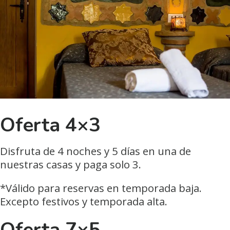
Oferta 4×3
Disfruta de 4 noches y 5 días en una de
nuestras casas y paga solo 3.
*Válido para reservas en temporada baja.
Excepto festivos y temporada alta.
Oferta 7×5