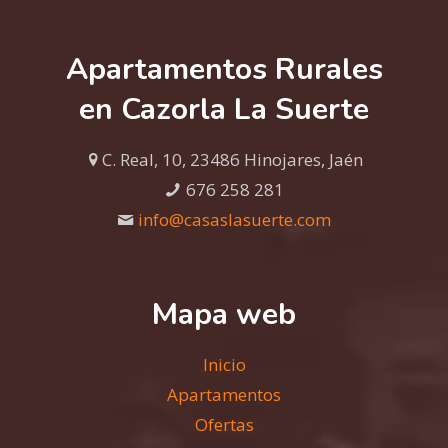
Apartamentos Rurales
en Cazorla La Suerte
C. Real, 10, 23486 Hinojares, Jaén
676 258 281
info@casaslasuerte.com
Mapa web
Inicio
Apartamentos
Ofertas