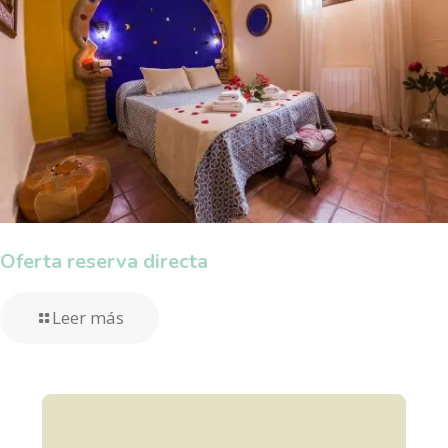
Oferta reserva directa
Leer más