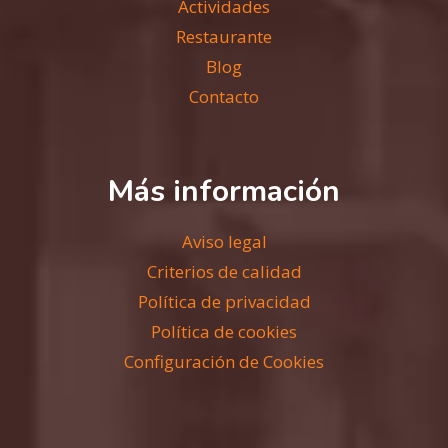
Actividades
Restaurante
Blog
Contacto
Más información
Aviso legal
Criterios de calidad
Política de privacidad
Política de cookies
Configuración de Cookies