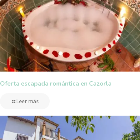
Oferta escapada romántica en Cazorla
Leer más