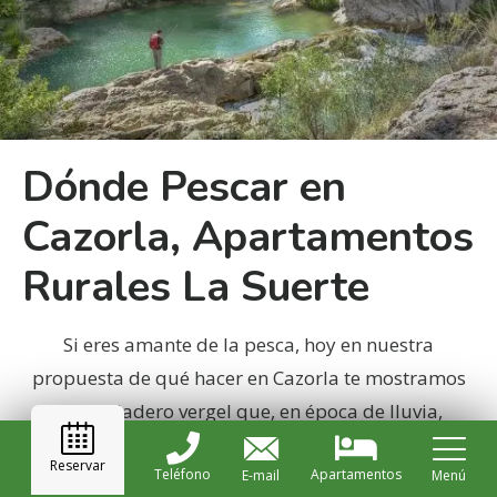
Dónde Pescar en
Cazorla, Apartamentos
Rurales La Suerte
Si eres amante de la pesca, hoy en nuestra
propuesta de qué hacer en Cazorla te mostramos
un verdadero vergel que, en época de lluvia,
asombra
[…]
Reservar
Teléfono
Apartamentos
E-mail
Menú