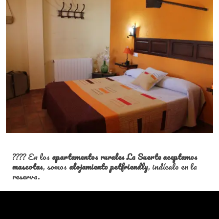
???? En los
apartamentos rurales La Suerte aceptamos
mascotas
, somos
alojamiento petfriendly
, indícalo en la
reserva.