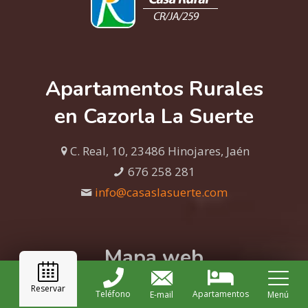
Apartamentos Rurales
en Cazorla La Suerte
C. Real, 10, 23486 Hinojares, Jaén
676 258 281
info@casaslasuerte.com
Mapa web
Reservar
Inicio
Teléfono
Apartamentos
E-mail
Menú